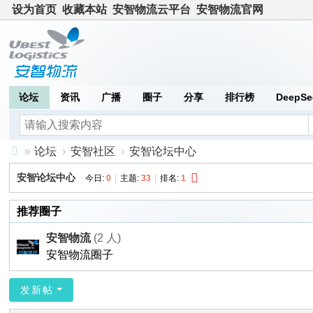
设为首页
收藏本站
安智物流云平台
安智物流官网
论坛
资讯
广播
圈子
分享
排行榜
DeepSe
»
论坛
›
安智社区
›
安智论坛中心
安
安智论坛中心
今日:
0
|
主题:
33
|
排名:
1
智
推荐圈子
社
区
安智物流
(2 人)
安智物流圈子
发新帖