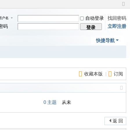
切
换
自动登录
找回密码
用户名
到
窄
密码
立即注册
登录
版
快捷导航
收藏本版
|
订阅
0 主题
从未
返 回