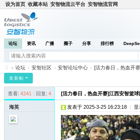
设为首页
收藏本站
安智物流云平台
安智物流官网
论坛
资讯
广播
圈子
分享
排行榜
DeepSe
»
论坛
›
安智社区
›
安智论坛中心
›
[活力春日，热血开赛
安
发新帖
智
查看:
4241
|
回复:
4
[活力春日，热血开赛]江西安智篮
社
区
海英
发表于 2025-3-25 16:23:18
|
显