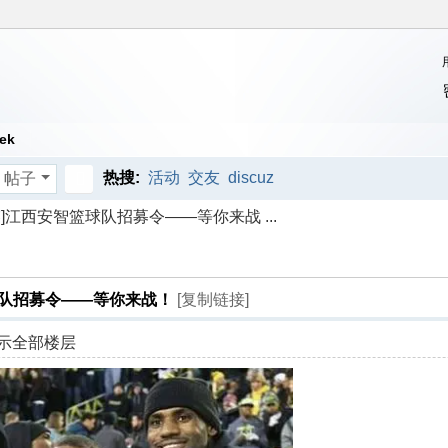
ek
热搜:
活动
交友
discuz
帖子
搜
]江西安智篮球队招募令——等你来战 ...
索
球队招募令——等你来战！
[复制链接]
示全部楼层