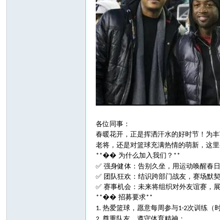
各位同事：
春暖花开，正是挥洒汗水的好时节！为丰
老将，还是对篮球充满热情的萌新，这
�� 为什么加入我们？
**
**
✅ 强身健体：告别久坐，用运动唤醒春
✅ 团队狂欢：结识跨部门战友，赛场默
✅ 赛事机会：未来将组织对外友谊赛，
�� 招募要求
**
**
热爱篮球，愿意每周参与
次训练（
1.
1-2
尊重队友，遵守体育精神；
2.