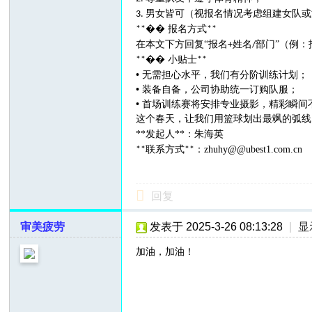
男女皆可（视报名情况考虑组建女队
3.
�� 报名方式
**
**
在本文下方回复
“报名
姓名
部门”（例：
+
/
�� 小贴士
**
**
• 无需担心水平，我们有分阶训练计划
• 装备自备，公司协助统一订购队服；
• 首场训练赛将安排专业摄影，精彩瞬
这个春天，让我们用篮球划出最飒的弧线
**
发起人
**
：
朱海英
联系方式
：zhuhy@
@ubest1.com.cn
**
**
回复
审美疲劳
发表于 2025-3-26 08:13:28
|
显
加油，加油！