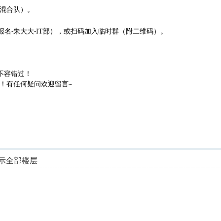
或混合队）。
朱大大
报名
IT部），或扫码加入临时群（附二维码）。
-
-
；
间不容错过！
！有任何疑问欢迎留言
~
示全部楼层