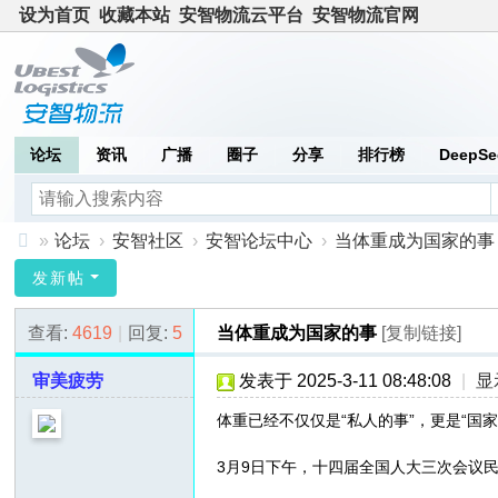
设为首页
收藏本站
安智物流云平台
安智物流官网
论坛
资讯
广播
圈子
分享
排行榜
DeepSe
»
论坛
›
安智社区
›
安智论坛中心
›
当体重成为国家的事
安
发新帖
智
查看:
4619
|
回复:
5
当体重成为国家的事
[复制链接]
社
区
审美疲劳
发表于 2025-3-11 08:48:08
|
显
体重已经不仅仅是“私人的事”，更是“国家
3月9日下午，十四届全国人大三次会议民