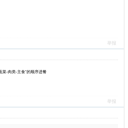
举报
菜-肉类-主食”的顺序进餐
举报