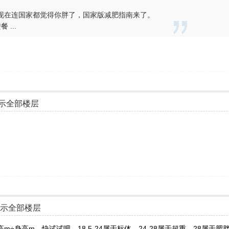
现在连国家都觉得你胖了，国家版减肥指南来了。
...
示全部楼层
显示全部楼层
m÷身高m，快试试吧，18.5-24属于标体，24-28属于超重，28属于