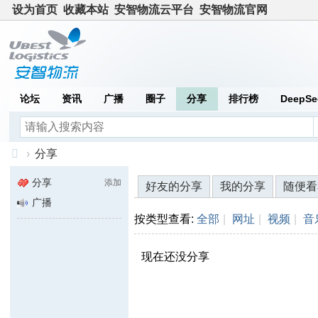
设为首页
收藏本站
安智物流云平台
安智物流官网
论坛
资讯
广播
圈子
分享
排行榜
DeepSe
›
分享
安
分享
添加
好友的分享
我的分享
随便看
智
广播
社
按类型查看:
全部
|
网址
|
视频
|
音
区
现在还没分享