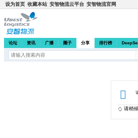
设为首页
收藏本站
安智物流云平台
安智物流官网
论坛
资讯
广播
圈子
分享
排行榜
DeepSe
请稍候.