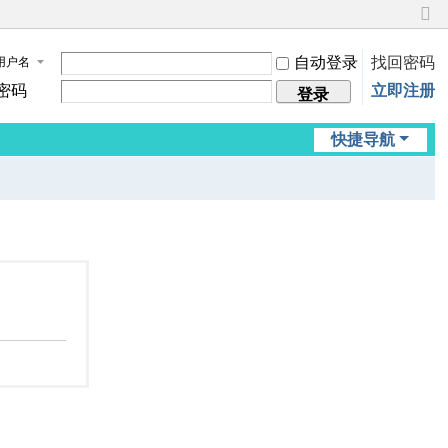
切
换
自动登录
找回密码
用户名
到
窄
密码
立即注册
登录
版
快捷导航