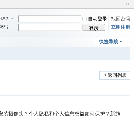
切
换
自动登录
找回密码
用户名
到
窄
密码
立即注册
登录
版
快捷导航
返回列表
安装摄像头？个人隐私和个人信息权益如何保护？新施