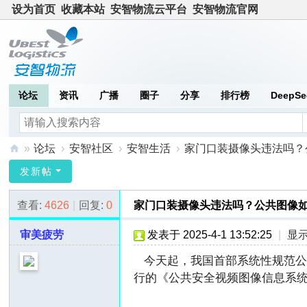
设为首页
收藏本站
安智物流云平台
安智物流官网
论坛
资讯
广播
圈子
分享
排行榜
DeepSe
»
论坛
›
安智社区
›
安智生活
›
家门口装摄像头违法吗？公
安
发新帖
智
查看:
4626
|
回复:
0
家门口装摄像头违法吗？公共图像
社
区
审美疲劳
发表于 2025-4-1 13:52:25
|
显
今天起，我国首部系统性规范公
行的《公共安全视频图像信息系