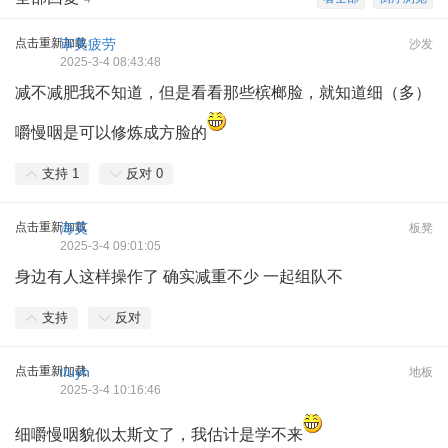
点击重新加载
审美疲劳
沙发
2025-3-4 08:43:48
减不减肥我不知道，但是看看那些槟榔脸，就知道细（多）
嚼慢咽是可以修炼成方脸的
支持
1
反对
0
点击重新加载
海英
板凳
2025-3-4 09:01:05
身边有人这样操作了 确实减重不少 一起组队不
支持
反对
点击重新加载
lIuyh
地板
2025-3-4 10:16:46
细嚼慢咽貌似太斯文了，我估计是学不来