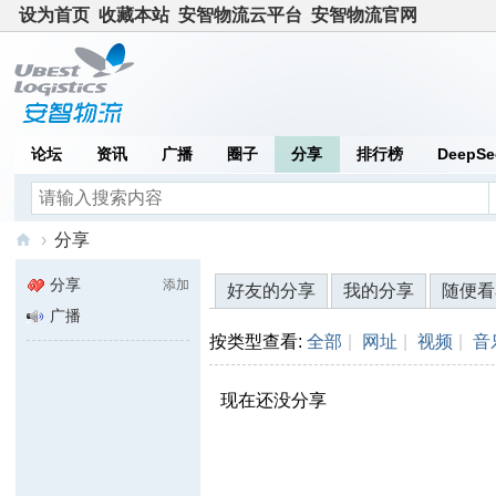
设为首页
收藏本站
安智物流云平台
安智物流官网
论坛
资讯
广播
圈子
分享
排行榜
DeepSe
›
分享
安
分享
添加
好友的分享
我的分享
随便看
智
广播
社
按类型查看:
全部
|
网址
|
视频
|
音
区
现在还没分享