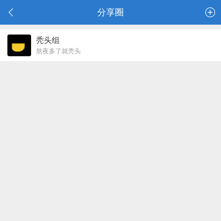
分享圈
秃头组
熬夜多了就秃头